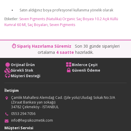
Satın aldığınız boya profesyonel kullanıma yönelik olarak
Etiketler:
Seven Pigments (Natulika) Organic Saç Boyası 10.2 Açık Küllü
Kumral 60 Ml
,
Saç Boyaları
,
Seven Pigments
⏱ Sipariş Hazırlama Süremiz
Son 30 günde siparişleri
ortalama
4 saatte
hazırladık.
Orijinal Ürün
Binlerce Çeşit
Sürekli Stok
Güvenli Ödeme
Müşteri Desteği
İletişim
Çamlık Mahallesi Alemdağ Cad. (Şile yolu) Uludağ Sokak No:3/A
(Ziraat Bankası yan sokağı)
34782 Çekmeköy - İSTANBUL
0553 294 7056
info@hepsikozmetik.com
Müşteri Servisi