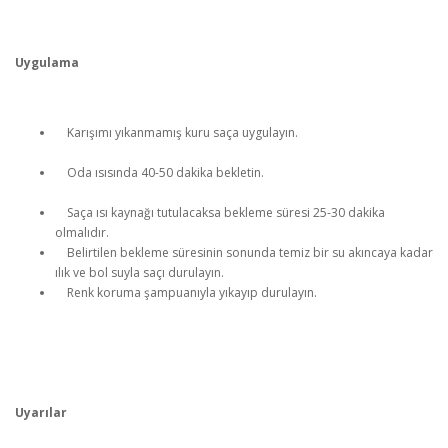
Uygulama
Karışımı yıkanmamış kuru saça uygulayın.
Oda ısısında 40-50 dakika bekletin.
Saça ısı kaynağı tutulacaksa bekleme süresi 25-30 dakika
olmalıdır.
Belirtilen bekleme süresinin sonunda temiz bir su akıncaya kadar
ılık ve bol suyla saçı durulayın.
Renk koruma şampuanıyla yıkayıp durulayın.
Uyarılar