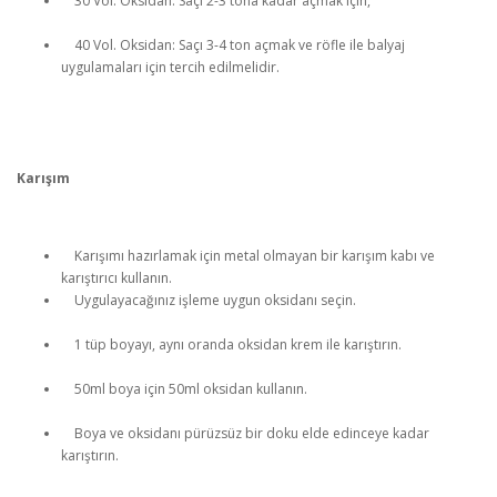
30 Vol. Oksidan: Saçı 2-3 tona kadar açmak için,
40 Vol. Oksidan: Saçı 3-4 ton açmak ve röfle ile balyaj
uygulamaları için tercih edilmelidir.
Karışım
Karışımı hazırlamak için metal olmayan bir karışım kabı ve
karıştırıcı kullanın.
Uygulayacağınız işleme uygun oksidanı seçin.
1 tüp boyayı, aynı oranda oksidan krem ile karıştırın.
50ml boya için 50ml oksidan kullanın.
Boya ve oksidanı pürüzsüz bir doku elde edinceye kadar
karıştırın.