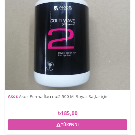
Akos
Akos Perma İlacı no:2 500 Ml Boyalı Saçlar için
₺185,00
TÜKENDI