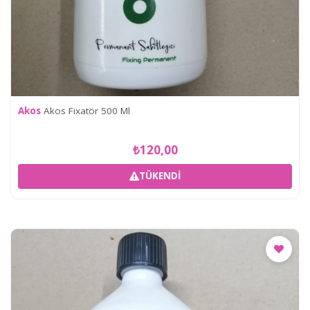
Akos
Akos Fixatör 500 Ml
₺120,00
TÜKENDI