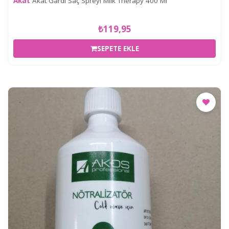
Akat
Akat Gardi Saç Spreyi Milk Therapy 400 Ml
₺119,95
SEPETE EKLE