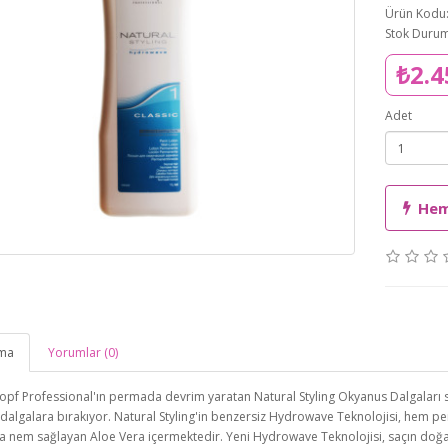
Ürün Kodu
Stok Durum
₺2.4
Adet
Hem
ama
Yorumlar (0)
pf Professional'ın permada devrim yaratan Natural Styling Okyanus Dalgaları seri
algalara bırakıyor. Natural Styling'in benzersiz Hydrowave Teknolojisi, hem 
a nem sağlayan Aloe Vera içermektedir. Yeni Hydrowave Teknolojisi, saçın doğal 