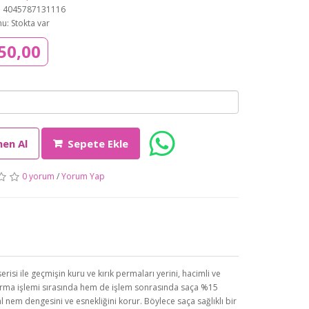
: 4045787131116
u: Stokta var
50,00
en Al
Sepete Ekle
0 yorum
/
Yorum Yap
si ile geçmişin kuru ve kırık permaları yerini, hacimli ve
perma işlemi sırasında hem de işlem sonrasında saça %15
nem dengesini ve esnekliğini korur. Böylece saça sağlıklı bir