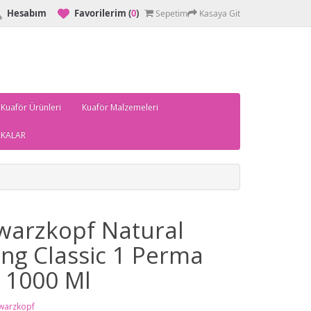
Hesabım
Favorilerim
(
0
)
Sepetim
Kasaya Git
 Kuaför Ürünleri
Kuaför Malzemeleri
KALAR
warzkopf Natural
ing Classic 1 Perma
ı 1000 Ml
warzkopf