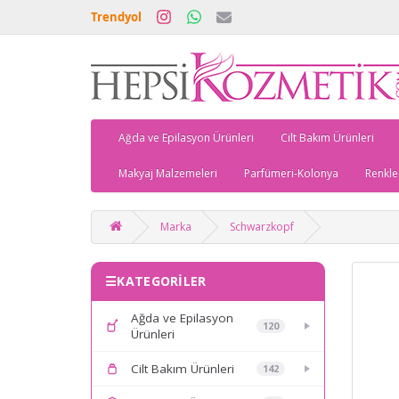
Trendyol
Ağda ve Epilasyon Ürünleri
Cilt Bakım Ürünleri
Makyaj Malzemeleri
Parfümeri-Kolonya
Renkle
Marka
Schwarzkopf
KATEGORİLER
Ağda ve Epilasyon
120
Ürünleri
Cilt Bakım Ürünleri
142