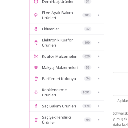
Demirbaş Ürünler
31
El ve Ayak Bakım
205
Ürünleri
Eldivenler
32
Elektronik Kuaför
190
Ürünleri
Kuaför Malzemeleri
620
Makyaj Malzemeleri
55
Parfümeri-Kolonya
74
Renklendirme
1091
Ürünleri
Açıkl
Saç Bakım Ürünleri
178
Schwarzko
Saç Şekillendirici
yumuşak d
94
Ürünler
daha fazl