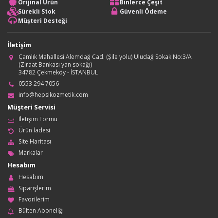
Orijinal Ürün
Binlerce Çeşit
Sürekli Stok
Güvenli Ödeme
Müşteri Desteği
İletişim
Çamlık Mahallesi Alemdağ Cad. (Şile yolu) Uludağ Sokak No:3/A
(Ziraat Bankası yan sokağı)
34782 Çekmeköy - İSTANBUL
0553 294 7056
info@hepsikozmetik.com
Müşteri Servisi
İletişim Formu
Ürün İadesi
Site Haritası
Markalar
Hesabım
Hesabım
Siparişlerim
Favorilerim
Bülten Aboneliği