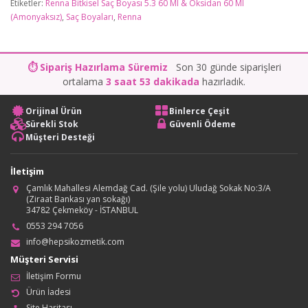
Etiketler:
Renna Bitkisel Saç Boyası 5.3 60 Ml & Oksidan 60 Ml
(Amonyaksız)
,
Saç Boyaları
,
Renna
⏱ Sipariş Hazırlama Süremiz
Son 30 günde siparişleri
ortalama
3 saat 53 dakikada
hazırladık.
Orijinal Ürün
Binlerce Çeşit
Sürekli Stok
Güvenli Ödeme
Müşteri Desteği
İletişim
Çamlık Mahallesi Alemdağ Cad. (Şile yolu) Uludağ Sokak No:3/A
(Ziraat Bankası yan sokağı)
34782 Çekmeköy - İSTANBUL
0553 294 7056
info@hepsikozmetik.com
Müşteri Servisi
İletişim Formu
Ürün İadesi
Site Haritası