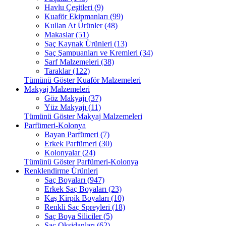
Havlu Çeşitleri (9)
Kuaför Ekipmanları (99)
Kullan At Ürünler (48)
Makaslar (51)
Saç Kaynak Ürünleri (13)
Saç Şampuanları ve Kremleri (34)
Sarf Malzemeleri (38)
Taraklar (122)
Tümünü Göster Kuaför Malzemeleri
Makyaj Malzemeleri
Göz Makyajı (37)
Yüz Makyajı (11)
Tümünü Göster Makyaj Malzemeleri
Parfümeri-Kolonya
Bayan Parfümeri (7)
Erkek Parfümeri (30)
Kolonyalar (24)
Tümünü Göster Parfümeri-Kolonya
Renklendirme Ürünleri
Saç Boyaları (947)
Erkek Saç Boyaları (23)
Kaş Kirpik Boyaları (10)
Renkli Saç Spreyleri (18)
Saç Boya Siliciler (5)
Saç Oksidanları (62)