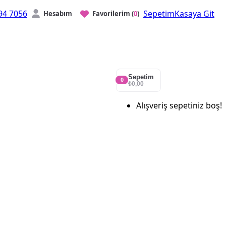
94 7056
Sepetim
Kasaya Git
Hesabım
Favorilerim
(
0
)
Sepetim
0
₺0,00
Alışveriş sepetiniz boş!