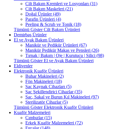
Cilt Bakım Kremleri ve Losyonları (31)
Cilt Bakım Maskeleri (21)
Doğal Ürünler (49)
Parafin Ürünleri (4)
Peeling & Scrub ve Tonik (18)
Tümünü Göster Cilt Bakım Ürünleri
Demirbaş Ürünler
El ve Ayak Bakım Ürünleri
Manikür ve Pedikür Ürünleri (67)
Manikür Pedikür Makas ve Pensleri (26)
Tırnak | Bakım | Oje | Kurutucu | Silici (98)
Tümünü Göster El ve Ayak Bakım Ürünleri
Eldivenler
Elektronik Kuaför Ürünleri
Buhar Makineleri (2)
Fön Makineleri (18)
Saç Kaynak Cihazları (5)
Saç Şekillendirici Cihazlar (35)
Saç, Sakal ve Burun Kıl Makineleri (97)
Sterilizatör Cihazlar (5)
Tümünü Göster Elektronik Kuaför Ürünleri
Kuaför Malzemeleri
Cımbızlar (15)
Erkek Kuaför Malzemeleri (72)
Fırçalar (148)