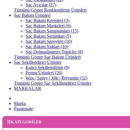
Saç Açıcılar (27)
Tümünü Göster Renklendirme Ürünleri
Saç Bakım Ürünleri
Saç Bakım Kremleri (3)
Saç Bakım Maskeleri (6)
Saç Bakım Şampuanları (15)
Saç Bakım Serumları (5)
Saç Bakım Spreyleri (10)
Saç Bakım Yağları (10)
Saç Dolgunlaştırıcı Topicler (8)
Tümünü Göster Saç Bakım Ürünleri
Saç Şekillendirici Ürünler
Kalıcı Şekillendirme (9)
Perma Ürünleri (26)
Wax | Sprey | Jöle | Briyantin (52)
Tümünü Göster Saç Şekillendirici Ürünler
MARKALAR
Marka
Passionate
KATEGORİLER