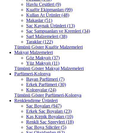
Havlu Çeşitleri (9)
Kuaför Ekipmanları (99)
Kullan At Ürünler (48)
Makaslar (51)
Saç Kaynak Ürünleri (13)
Saç Şampuanları ve Kremleri (34)
Sarf Malzemeleri (38)
Taraklar (122)
Tümünü Göster Kuaför Malzemeleri
Makyaj Malzemeleri
Göz Makyajı (37)
Yüz Makyajı (11)
Tümünü Göster Makyaj Malzemeleri
Parfümeri-Kolonya
Bayan Parfümeri (7)
Erkek Parfümeri (30)
Kolonyalar (24)
Tümünü Göster Parfümeri-Kolonya
Renklendirme Ürünleri
Saç Boyaları (947)
Erkek Saç Boyaları (23)
Kaş Kirpik Boyaları (10)
Renkli Saç Spreyleri (18)
Saç Boya Siliciler (5)
Saç Oksidanları (62)