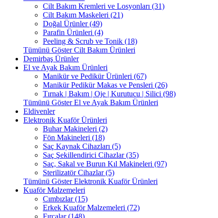
Cilt Bakım Kremleri ve Losyonları (31)
Cilt Bakım Maskeleri (21)
Doğal Ürünler (49)
Parafin Ürünleri (4)
Peeling & Scrub ve Tonik (18)
Tümünü Göster Cilt Bakım Ürünleri
Demirbaş Ürünler
El ve Ayak Bakım Ürünleri
Manikür ve Pedikür Ürünleri (67)
Manikür Pedikür Makas ve Pensleri (26)
Tırnak | Bakım | Oje | Kurutucu | Silici (98)
Tümünü Göster El ve Ayak Bakım Ürünleri
Eldivenler
Elektronik Kuaför Ürünleri
Buhar Makineleri (2)
Fön Makineleri (18)
Saç Kaynak Cihazları (5)
Saç Şekillendirici Cihazlar (35)
Saç, Sakal ve Burun Kıl Makineleri (97)
Sterilizatör Cihazlar (5)
Tümünü Göster Elektronik Kuaför Ürünleri
Kuaför Malzemeleri
Cımbızlar (15)
Erkek Kuaför Malzemeleri (72)
Fırçalar (148)