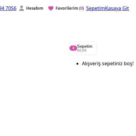
94 7056
Sepetim
Kasaya Git
Hesabım
Favorilerim
(
0
)
Sepetim
0
₺0,00
Alışveriş sepetiniz boş!