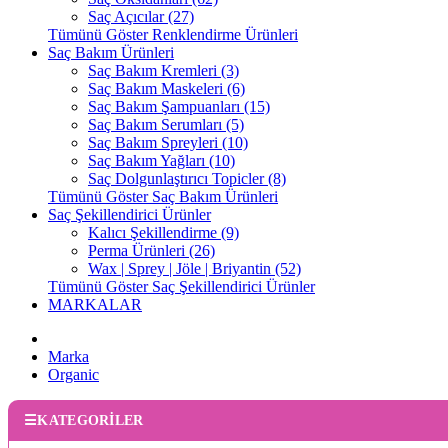
Saç Açıcılar (27)
Tümünü Göster Renklendirme Ürünleri
Saç Bakım Ürünleri
Saç Bakım Kremleri (3)
Saç Bakım Maskeleri (6)
Saç Bakım Şampuanları (15)
Saç Bakım Serumları (5)
Saç Bakım Spreyleri (10)
Saç Bakım Yağları (10)
Saç Dolgunlaştırıcı Topicler (8)
Tümünü Göster Saç Bakım Ürünleri
Saç Şekillendirici Ürünler
Kalıcı Şekillendirme (9)
Perma Ürünleri (26)
Wax | Sprey | Jöle | Briyantin (52)
Tümünü Göster Saç Şekillendirici Ürünler
MARKALAR
Marka
Organic
KATEGORİLER