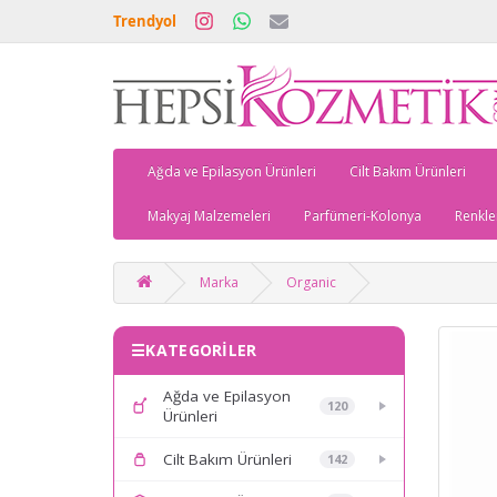
Trendyol
Ağda ve Epilasyon Ürünleri
Cilt Bakım Ürünleri
Makyaj Malzemeleri
Parfümeri-Kolonya
Renkle
Marka
Organic
KATEGORİLER
Ağda ve Epilasyon
120
Ürünleri
Cilt Bakım Ürünleri
142