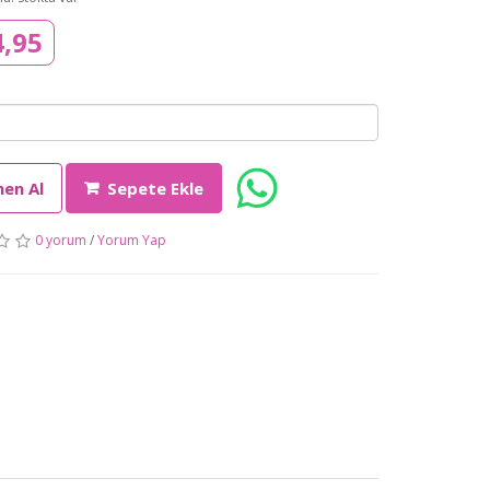
4,95
en Al
Sepete Ekle
0 yorum
/
Yorum Yap