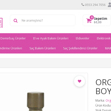
0553 294 7056
0
Sepetim
₺0,00
Demirbaş Ürünler
El ve Ayak Bakım Ürünleri
Eldivenler
Elektronik
ndirme Ürünleri
Saç Bakım Ürünleri
Saç Şekillendirici Ürünler
MAR
ORG
BOY
Marka:
Org
Ürün Kodu
Stok Durum