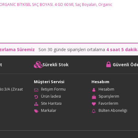
ORGANİC BİTKİSEL SAÇ BOYASI. 4 GD 60 Ml
,
Saç Boyaları
,
Organic
zırlama Süremiz
Son 30 günde siparişleri ortalama
4 saat 5 daki
it
Sürekli Stok
Güvenli Ö
Müşteri Servisi
Hesabım
o:3/A (Ziraat
İletişim Formu
Hesabım
Ürün İadesi
Siparişlerim
Site Haritası
Favorilerim
Markalar
Bülten Aboneliği