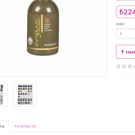
₺22
Adet
Hem
ama
Yorumlar (0)