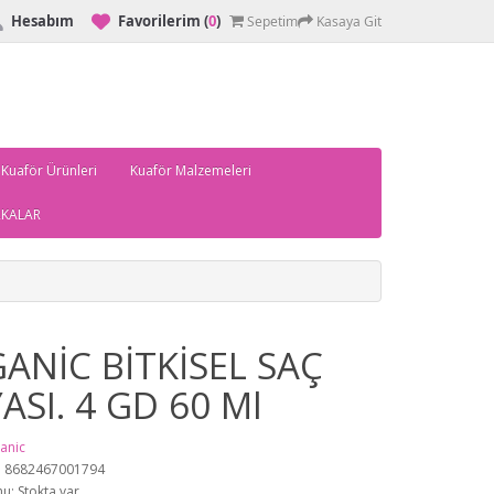
Hesabım
Favorilerim
(
0
)
Sepetim
Kasaya Git
 Kuaför Ürünleri
Kuaför Malzemeleri
KALAR
ANİC BİTKİSEL SAÇ
ASI. 4 GD 60 Ml
anic
: 8682467001794
u: Stokta var