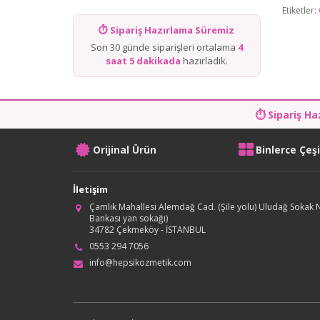
Etiketler:
⏱ Sipariş Hazırlama Süremiz
Son 30 günde siparişleri ortalama
4
saat 5 dakikada
hazırladık.
⏱ Sipariş Ha
Orijinal Ürün
Binlerce Çeş
İletişim
Çamlık Mahallesi Alemdağ Cad. (Şile yolu) Uludağ Sokak N
Bankası yan sokağı)
34782 Çekmeköy - İSTANBUL
0553 294 7056
info@hepsikozmetik.com