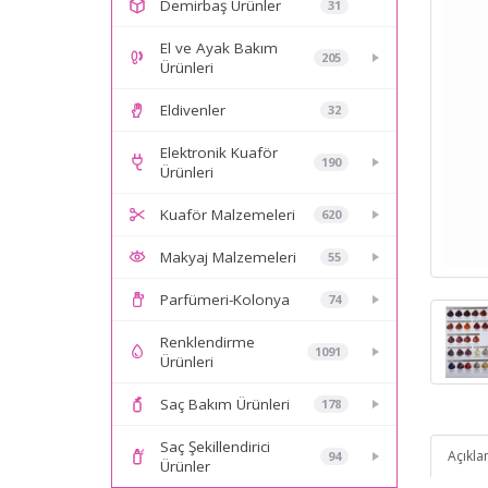
Demirbaş Ürünler
31
El ve Ayak Bakım
205
Ürünleri
Eldivenler
32
Elektronik Kuaför
190
Ürünleri
Kuaför Malzemeleri
620
Makyaj Malzemeleri
55
Parfümeri-Kolonya
74
Renklendirme
1091
Ürünleri
Saç Bakım Ürünleri
178
Saç Şekillendirici
Açıkl
94
Ürünler