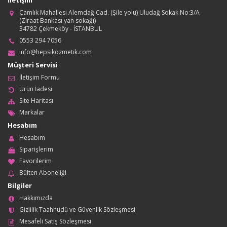
İletişim
Çamlık Mahallesi Alemdağ Cad. (Şile yolu) Uludağ Sokak No:3/A
(Ziraat Bankası yan sokağı)
34782 Çekmeköy - İSTANBUL
0553 294 7056
info@hepsikozmetik.com
Müşteri Servisi
İletişim Formu
Ürün İadesi
Site Haritası
Markalar
Hesabım
Hesabım
Siparişlerim
Favorilerim
Bülten Aboneliği
Bilgiler
Hakkımızda
Gizlilik Taahhüdü ve Güvenlik Sözleşmesi
Mesafeli Satış Sözleşmesi