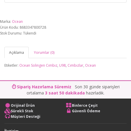
Marka:
Ocean
Ürün Kodu: 8683347800728
Stok Durumu: Tükendi
Açıklama
Yorumlar (0)
Etiketler:
Ocean Solingen Cımbız
,
U98
,
Cımbızlar
,
Ocean
⏱ Sipariş Hazırlama Süremiz
Son 30 günde siparişleri
ortalama
3 saat 50 dakikada
hazırladık.
Orijinal Ürün
Binlerce Çeşit
Sürekli Stok
Güvenli Ödeme
Müşteri Desteği