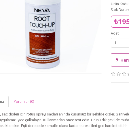
Ürün Kodu
Stok Durum
₺19
Adet
Hem
ama
Yorumlar (0)
, saç dipleri için rötuş spreyi saçları anında kusursuz bir şekilde gizler. Saniye
.Uygulama: İyice çalkalayın. Kullanmadan önce test edin. Ürünü dik şekilde muha
klıkta sıkın. Eşit derecede kamufle olana kadar sürekli ileri geri hareket ettirin