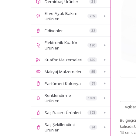
Demirbaş Ürünler
31
El ve Ayak Bakım
205
Ürünleri
Eldivenler
32
Elektronik Kuaför
190
Ürünleri
Kuaför Malzemeleri
620
Makyaj Malzemeleri
55
Parfümeri-Kolonya
74
Renklendirme
1091
Ürünleri
Açıkl
Saç Bakım Ürünleri
178
Bu geçici
Saç Şekillendirici
kalıcıdır
94
Ürünler
15 cm uza