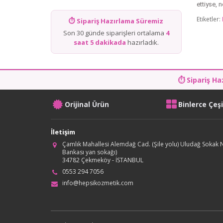
ettiyse, 
Etiketler:
⏱ Sipariş Hazırlama Süremiz
Son 30 günde siparişleri ortalama
4
saat 5 dakikada
hazırladık.
⏱ Sipariş Ha
Orijinal Ürün
Binlerce Çeş
İletişim
Çamlık Mahallesi Alemdağ Cad. (Şile yolu) Uludağ Sokak N
Bankası yan sokağı)
34782 Çekmeköy - İSTANBUL
0553 294 7056
info@hepsikozmetik.com