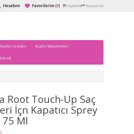
Hesabım
Favorilerim
(
0
)
Sepetim
Kasaya Git
 Kuaför Ürünleri
Kuaför Malzemeleri
KALAR
a Root Touch-Up Saç
eri İçn Kapatıcı Sprey
l 75 Ml
a