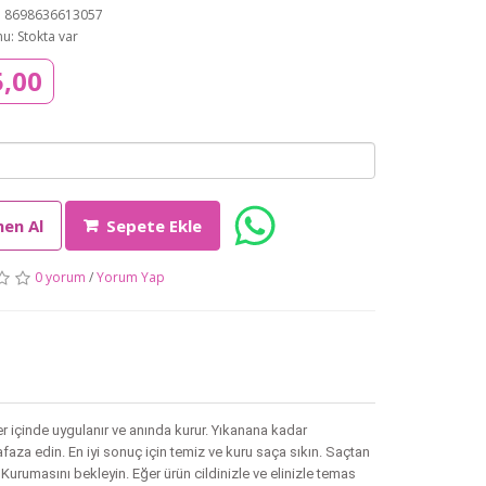
: 8698636613057
u: Stokta var
5,00
en Al
Sepete Ekle
0 yorum
/
Yorum Yap
ler içinde uygulanır ve anında kurur. Yıkanana kadar
faza edin. En iyi sonuç için temiz ve kuru saça sıkın. Saçtan
. Kurumasını bekleyin. Eğer ürün cildinizle ve elinizle temas