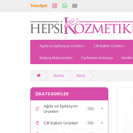
Trendyol
Ağda ve Epilasyon Ürünleri
Cilt Bakım Ürünleri
Makyaj Malzemeleri
Parfümeri-Kolonya
Renkle
Marka
Neva
KATEGORİLER
Ağda ve Epilasyon
120
Ürünleri
Cilt Bakım Ürünleri
142