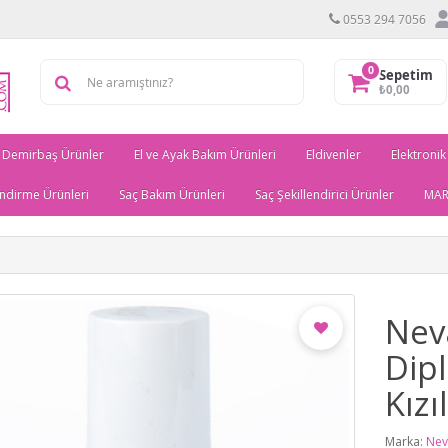
0553 294 7056
0
Sepetim
₺0,00
Demirbaş Ürünler
El ve Ayak Bakım Ürünleri
Eldivenler
Elektronik
ndirme Ürünleri
Saç Bakım Ürünleri
Saç Şekillendirici Ürünler
MAR
Nev
Dipl
Kızı
Marka:
Nev