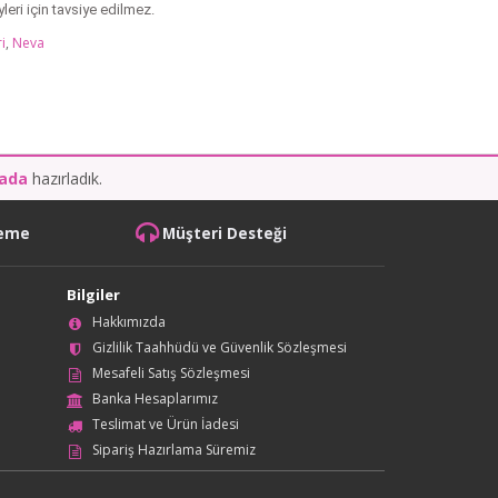
leri için tavsiye edilmez.
i
,
Neva
kada
hazırladık.
deme
Müşteri Desteği
Bilgiler
Hakkımızda
Gizlilik Taahhüdü ve Güvenlik Sözleşmesi
Mesafeli Satış Sözleşmesi
Banka Hesaplarımız
Teslimat ve Ürün İadesi
Sipariş Hazırlama Süremiz