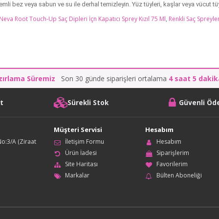
nemli bez veya sabun ve su ile derhal temizleyin. Yüz tüyleri, kaşlar veya vücut tüy
Neva Root Touch-Up Saç Dipleri İçn Kapatıcı Sprey Kızıl 75 Ml
,
Renkli Saç Spreyler
zırlama Süremiz
Son 30 günde siparişleri ortalama
4 saat 5 daki
it
Sürekli Stok
Güvenli Ö
Müşteri Servisi
Hesabım
o:3/A (Ziraat
İletişim Formu
Hesabım
Ürün İadesi
Siparişlerim
Site Haritası
Favorilerim
Markalar
Bülten Aboneliği