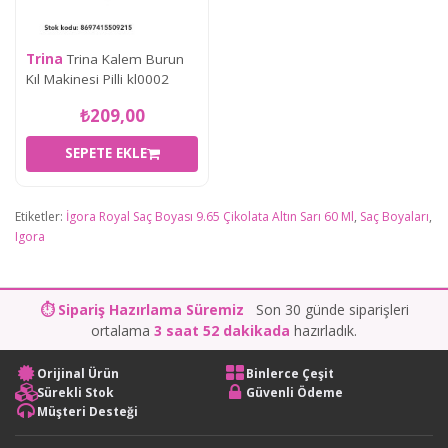
Trina
Trina Kalem Burun
Kıl Makinesi Pilli kl0002
₺209,00
SEPETE EKLE
Etiketler:
İgora Royal Saç Boyası 9.65 Çikolata Altın Sarı 60 Ml
,
Saç Boyaları
,
Igora
⏱ Sipariş Hazırlama Süremiz
Son 30 günde siparişleri
ortalama
3 saat 52 dakikada
hazırladık.
Orijinal Ürün
Binlerce Çeşit
Sürekli Stok
Güvenli Ödeme
Müşteri Desteği