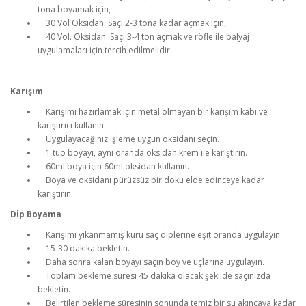
tona boyamak için,
30 Vol Oksidan: Saçı 2-3 tona kadar açmak için,
40 Vol. Oksidan: Saçı 3-4 ton açmak ve röfle ile balyaj
uygulamaları için tercih edilmelidir.
Karışım
Karışımı hazırlamak için metal olmayan bir karışım kabı ve
karıştırıcı kullanın.
Uygulayacağınız işleme uygun oksidanı seçin.
1 tüp boyayı, aynı oranda oksidan krem ile karıştırın.
60ml boya için 60ml oksidan kullanın.
Boya ve oksidanı pürüzsüz bir doku elde edinceye kadar
karıştırın.
Dip Boyama
Karışımı yıkanmamış kuru saç diplerine eşit oranda uygulayın.
15-30 dakika bekletin.
Daha sonra kalan boyayı saçın boy ve uçlarına uygulayın.
Toplam bekleme süresi 45 dakika olacak şekilde saçınızda
bekletin.
Belirtilen bekleme süresinin sonunda temiz bir su akıncaya kadar