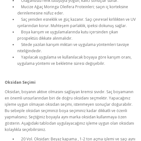
Olağanüstü renk tutuşuyla yoğun, kalıcı sonuçlar sunar.
Mucize Ağaç Moringa Oleifera Proteinleri; saçın iç korteksine
derinlemesine nüfuz eder.
Saç yeniden esneklik ve güç kazanır. Saçı çevresel kirlilikten ve UV
ışınlarından korur. Muhteşem parlaklık, ipeksi dokunuş sağlar.
Boya karışım ve uygulamalarında kutu içersinden çıkan
prospektüs dikkate alınmalıdır.
Sitede yazılan karışım miktarı ve uygulama yöntemleri tavsiye
niteliğindedir.
Yapılacak uygulama ve kullanılacak boyaya göre karışım oranı,
uygulama yöntemi ve bekletme süresi değişebilir.
Oksidan Seçimi
Oksidan, boyanın aktive olmasını sağlayan kremsi sıvıdır. Saç boyamanın
en önemli unsurlarından biri de doğru oksidanı seçmektir. Yapacağınız
işleme uygun olmayan oksidan seçimi, istenmeyen sonuçlar doğurabilir.
Bu sebeple oksidan seçiminizi boya seçiminiz kadar dikkatli ve özenli
yapmalısınız. Seçtiğiniz boyayla aynı marka oksidan kullanmaya özen
gösterin. Aşağıdaki tablodan uygulayacağınız işleme uygun olan oksidanı
kolaylıkla seçebilirsiniz.
20 Vol. Oksidan: Beyaz kapama , 1-2 ton açma işlemi ve saçı aynı