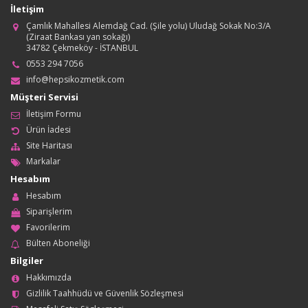
İletişim
Çamlık Mahallesi Alemdağ Cad. (Şile yolu) Uludağ Sokak No:3/A
(Ziraat Bankası yan sokağı)
34782 Çekmeköy - İSTANBUL
0553 294 7056
info@hepsikozmetik.com
Müşteri Servisi
İletişim Formu
Ürün İadesi
Site Haritası
Markalar
Hesabım
Hesabım
Siparişlerim
Favorilerim
Bülten Aboneliği
Bilgiler
Hakkımızda
Gizlilik Taahhüdü ve Güvenlik Sözleşmesi