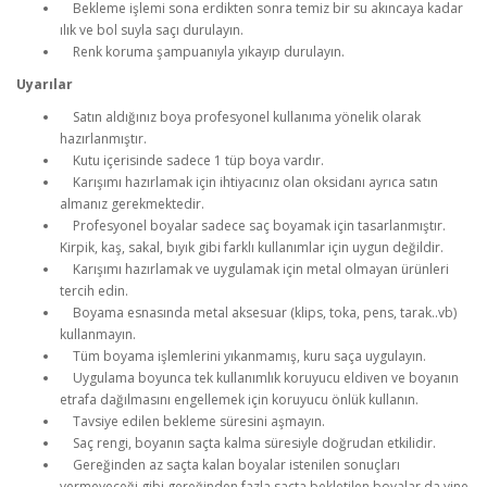
Bekleme işlemi sona erdikten sonra temiz bir su akıncaya kadar
ılık ve bol suyla saçı durulayın.
Renk koruma şampuanıyla yıkayıp durulayın.
Uyarılar
Satın aldığınız boya profesyonel kullanıma yönelik olarak
hazırlanmıştır.
Kutu içerisinde sadece 1 tüp boya vardır.
Karışımı hazırlamak için ihtiyacınız olan oksidanı ayrıca satın
almanız gerekmektedir.
Profesyonel boyalar sadece saç boyamak için tasarlanmıştır.
Kirpik, kaş, sakal, bıyık gibi farklı kullanımlar için uygun değildir.
Karışımı hazırlamak ve uygulamak için metal olmayan ürünleri
tercih edin.
Boyama esnasında metal aksesuar (klips, toka, pens, tarak..vb)
kullanmayın.
Tüm boyama işlemlerini yıkanmamış, kuru saça uygulayın.
Uygulama boyunca tek kullanımlık koruyucu eldiven ve boyanın
etrafa dağılmasını engellemek için koruyucu önlük kullanın.
Tavsiye edilen bekleme süresini aşmayın.
Saç rengi, boyanın saçta kalma süresiyle doğrudan etkilidir.
Gereğinden az saçta kalan boyalar istenilen sonuçları
vermeyeceği gibi gereğinden fazla saçta bekletilen boyalar da yine