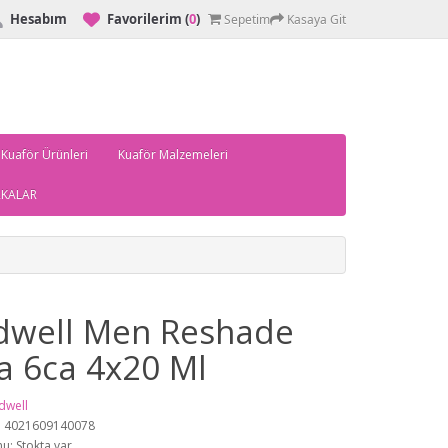
Hesabım
Favorilerim
(
0
)
Sepetim
Kasaya Git
 Kuaför Ürünleri
Kuaför Malzemeleri
KALAR
dwell Men Reshade
a 6ca 4x20 Ml
dwell
: 4021609140078
u: Stokta var