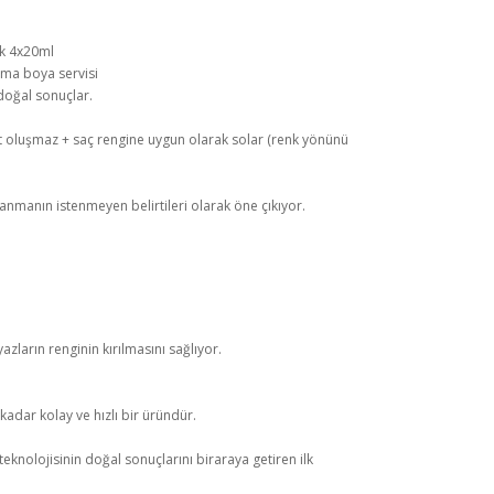
ük 4x20ml
tma boya servisi
oğal sonuçlar.
t oluşmaz + saç rengine uygun olarak solar (renk yönünü
lanmanın istenmeyen belirtileri olarak öne çıkıyor.
zların renginin kırılmasını sağlıyor.
adar kolay ve hızlı bir üründür.
knolojisinin doğal sonuçlarını biraraya getiren ilk