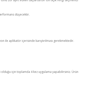
tonu zor ayırt edilen saçlarda bir ton açık rengi seçmenizi
performans düşecektir.
 ile aplikatör içerisinde karıştırılması gerekmektedir.
ici olduğu için toplamda 4 kez uygulama yapabilirsiniz. Ürün