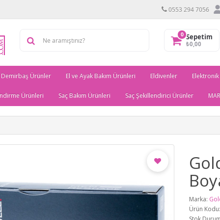
0553 294 7056
0
Sepetim
₺0,00
Demirbaş Ürünler
El ve Ayak Bakım Ürünleri
Eldivenler
Elektronik
ndirme Ürünleri
Saç Bakım Ürünleri
Saç Şekillendirici Ürünler
MAR
Gol
Boy
Marka:
Gol
Ürün Kodu
Stok Durum