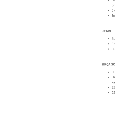
Do
ön
5 
En
UYARI
Bu
Re
Bu
SIKÇA S
Bu
He
ka
25
25