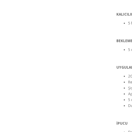
KALICILI
5 
BEKLEME
5 
UYGULA
20
Re
Şi
Ap
5 
Du
İPUCU