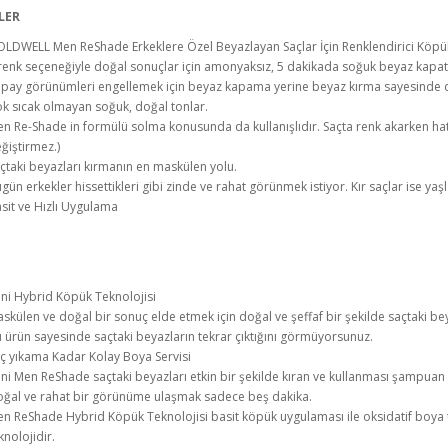
LER
LDWELL Men ReShade Erkeklere Özel Beyazlayan Saçlar İçin Renklendirici Köp
renk seçeneğiyle doğal sonuçlar için amonyaksız, 5 dakikada soğuk beyaz kapa
pay görünümleri engellemek için beyaz kapama yerine beyaz kırma sayesinde d
k sıcak olmayan soğuk, doğal tonlar.
n Re-Shade in formülü solma konusunda da kullanışlıdır. Saçta renk akarken ha
ğiştirmez.)
çtaki beyazları kırmanın en maskülen yolu.
gün erkekler hissettikleri gibi zinde ve rahat görünmek istiyor. Kır saçlar ise yaş
sit ve Hızlı Uygulama
ni Hybrid Köpük Teknolojisi
skülen ve doğal bir sonuç elde etmek için doğal ve şeffaf bir şekilde saçtaki beya
 ürün sayesinde saçtaki beyazların tekrar çıktığını görmüyorsunuz.
ç yıkama Kadar Kolay Boya Servisi
ni Men ReShade saçtaki beyazları etkin bir şekilde kıran ve kullanması şampuan k
ğal ve rahat bir görünüme ulaşmak sadece beş dakika.
n ReShade Hybrid Köpük Teknolojisi basit köpük uygulaması ile oksidatif boya te
knolojidir.