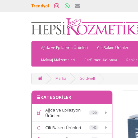
Trendyol
Ağda ve Epilasyon Ürünleri
Cilt Bakım Ürünleri
Makyaj Malzemeleri
Parfümeri-Kolonya
Renkle
Marka
Goldwell
KATEGORİLER
Ağda ve Epilasyon
120
Ürünleri
Cilt Bakım Ürünleri
142