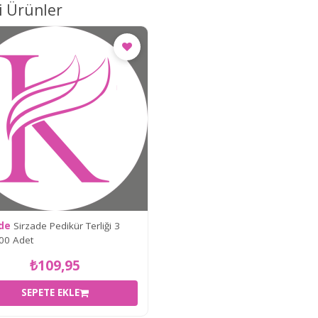
li Ürünler
ade
Sirzade Pedikür Terliği 3
00 Adet
₺109,95
SEPETE EKLE