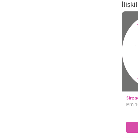
İlişki
Sirz
Mm 1