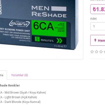
₺1.8
Adet
Hem
ama
Yorumlar (0)
hade Renkler
A - Mid Brown (Siyah / Koyu Kahve)
A - Light Brown (Açık Kahve)
A - Dark Blonde (Koyu Kumral)