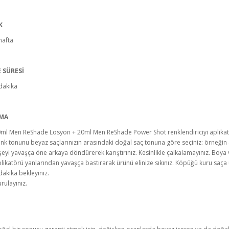
K
hafta
 SÜRESİ
dakika
MA
ml Men ReShade Losyon + 20ml Men ReShade Power Shot renklendiriciyi aplikatö
nk tonunu beyaz saçlarınızın arasındaki doğal saç tonuna göre seçiniz: örneğin 4
şeyi yavaşça öne arkaya döndürerek karıştırınız. Kesinlikle çalkalamayınız. Boya 
likatörü yanlarından yavaşça bastırarak ürünü elinize sıkınız. Köpüğü kuru saça 
dakika bekleyiniz.
rulayınız.