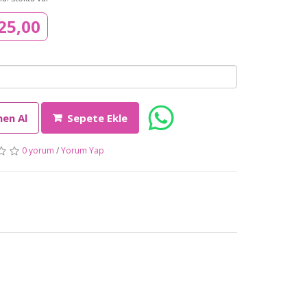
25,00
en Al
Sepete Ekle
0 yorum
/
Yorum Yap