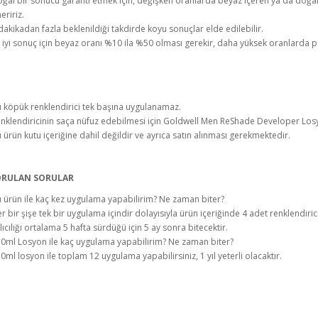
ğal bir sonucu garanti etmek için, değişken oranlarda beyaz içeren ya da doğal 
eririz.
dakikadan fazla beklenildiği takdirde koyu sonuçlar elde edilebilir.
 iyi sonuç için beyaz oranı %10 ila %50 olması gerekir, daha yüksek oranlarda 
 köpük renklendirici tek başına uygulanamaz.
nklendiricinin saça nüfuz edebilmesi için Goldwell Men ReShade Developer Losyon
 ürün kutu içeriğine dahil değildir ve ayrıca satın alınması gerekmektedir.
ORULAN SORULAR
 ürün ile kaç kez uygulama yapabilirim? Ne zaman biter?
r bir şişe tek bir uygulama içindir dolayısıyla ürün içeriğinde 4 adet renklendir
lıcılığı ortalama 5 hafta sürdüğü için 5 ay sonra bitecektir.
0ml Losyon ile kaç uygulama yapabilirim? Ne zaman biter?
0ml losyon ile toplam 12 uygulama yapabilirsiniz, 1 yıl yeterli olacaktır.