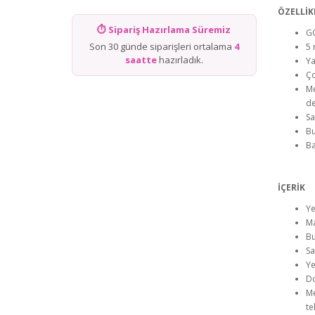
ÖZELLİK
⏱ Sipariş Hazırlama Süremiz
GO
Son 30 günde siparişleri ortalama
4
5 
saatte
hazırladık.
Ya
Ço
Me
de
Sa
Bu
Ba
İÇERİK
Ye
Ma
Bu
Sa
Ye
Do
Me
te