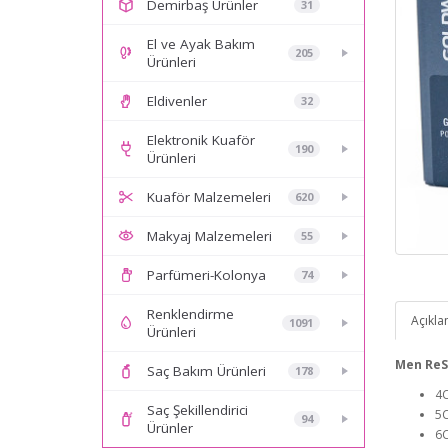
Demirbaş Ürünler
31
El ve Ayak Bakım
205
Ürünleri
Eldivenler
32
Elektronik Kuaför
190
Ürünleri
Kuaför Malzemeleri
620
Makyaj Malzemeleri
55
Parfümeri-Kolonya
74
Renklendirme
Açıkl
1091
Ürünleri
Men ReS
Saç Bakım Ürünleri
178
4C
Saç Şekillendirici
5C
94
Ürünler
6C