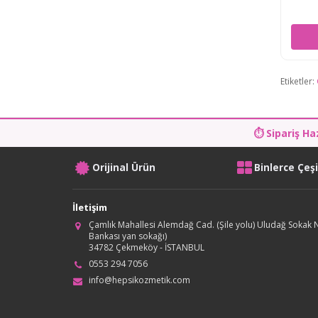
Etiketler:
⏱ Sipariş Ha
Orijinal Ürün
Binlerce Çeş
İletişim
Çamlık Mahallesi Alemdağ Cad. (Şile yolu) Uludağ Sokak N
Bankası yan sokağı)
34782 Çekmeköy - İSTANBUL
0553 294 7056
info@hepsikozmetik.com