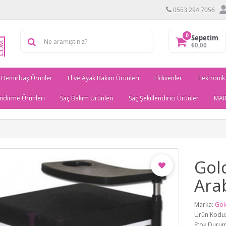
0553 294 7056
0
Sepetim
₺0,00
Demirbaş Ürünler
El ve Ayak Bakım Ürünleri
Eldivenler
Elektronik
ndirme Ürünleri
Saç Bakım Ürünleri
Saç Şekillendirici Ürünler
MAR
Gol
Ara
Marka:
Gol
Ürün Kodu
Stok Durum