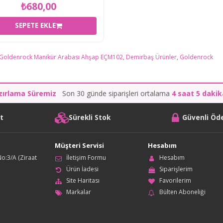
₺680,00
SEPETE EKLE
Goldenrock Manikür Arabası Ahşap EÇM102
,
Demirbaş Ürünler
,
Goldenrock
zırlama Süremiz
Son 30 günde siparişleri ortalama
4 saat 5 daki
it
Sürekli Stok
Güvenli Ö
Müşteri Servisi
Hesabım
o:3/A (Ziraat
İletişim Formu
Hesabım
Ürün İadesi
Siparişlerim
Site Haritası
Favorilerim
Markalar
Bülten Aboneliği