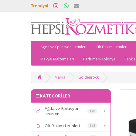
Trendyol
Ağda ve Epilasyon Ürünleri
Cilt Bakım Ürünleri
Makyaj Malzemeleri
Parfümeri-Kolonya
Renkle
Marka
Goldenrock
KATEGORİLER
Ağda ve Epilasyon
120
Ürünleri
Cilt Bakım Ürünleri
142