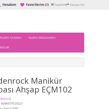
Hesabım
Favorilerim
(
0
)
Sepetim
Kasaya Git
 Kuaför Ürünleri
Kuaför Malzemeleri
KALAR
denrock Manikür
bası Ahşap EÇM102
denrock
: 8096979120321
u: Son 4 adet