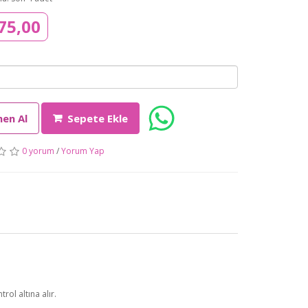
75,00
en Al
Sepete Ekle
0 yorum
/
Yorum Yap
trol altına alır.