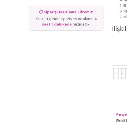
El
Yı
⏱ Sipariş Hazırlama Süremiz
Is
Son 30 günde siparişleri ortalama
4
saat 5 dakikada
hazırladık.
İlişki
Powe
Elekli