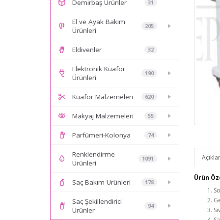
Demirbaş Ürünler
31
El ve Ayak Bakım
205
Ürünleri
Eldivenler
32
Elektronik Kuaför
190
Ürünleri
Kuaför Malzemeleri
620
Makyaj Malzemeleri
55
Parfümeri-Kolonya
74
Renklendirme
Açıkl
1091
Ürünleri
Ürün Öze
Saç Bakım Ürünleri
178
So
Ge
Saç Şekillendirici
94
Si
Ürünler
Sa