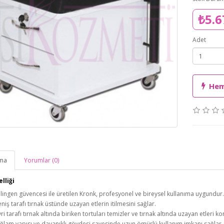
₺5.6
Adet
Hem
ama
Yorumlar (0)
lliği
lingen güvencesi ile üretilen Kronk, profesyonel ve bireysel kullanıma uygundur.
niş tarafı tırnak üstünde uzayan etlerin itilmesini sağlar.
vri tarafı tırnak altında biriken tortuları temizler ve tırnak altında uzayan etleri kon
ğlam yapısı ve dayanıklı gövdesi sayesinde uzun ömürlü kullanım imkanı sağlar.