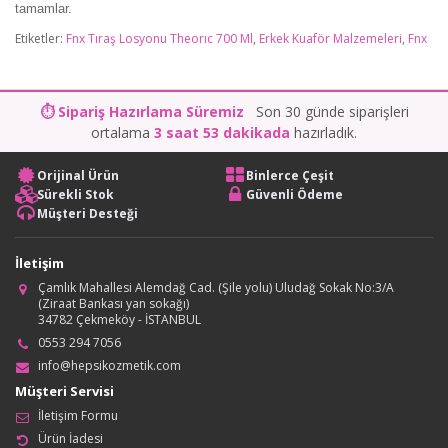
tamamlar.
Etiketler:
Fnx Tıraş Losyonu Theorıc 700 Ml
,
Erkek Kuaför Malzemeleri
,
Fnx
⏱ Sipariş Hazırlama Süremiz
Son 30 günde siparişleri
ortalama
3 saat 53 dakikada
hazırladık.
Orijinal Ürün
Binlerce Çeşit
Sürekli Stok
Güvenli Ödeme
Müşteri Desteği
İletişim
Çamlık Mahallesi Alemdağ Cad. (Şile yolu) Uludağ Sokak No:3/A
(Ziraat Bankası yan sokağı)
34782 Çekmeköy - İSTANBUL
0553 294 7056
info@hepsikozmetik.com
Müşteri Servisi
İletişim Formu
Ürün İadesi