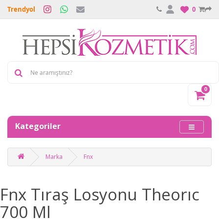
Trendyol
0
0
Kategoriler
Marka
Fnx
Fnx Tıraş Losyonu Theorıc
700 Ml