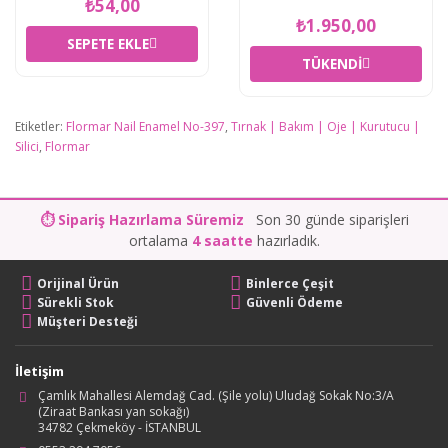
₺54,00
₺1.950,00
SEPETE EKLE
TÜKENDI
Etiketler:
Flormar Nail Enamel No-397
,
Tırnak | Bakım | Oje | Kurutucu |
Silici
,
Flormar
⏱ Sipariş Hazırlama Süremiz
Son 30 günde siparişleri
ortalama
4 saatte
hazırladık.
Orijinal Ürün
Binlerce Çeşit
Sürekli Stok
Güvenli Ödeme
Müşteri Desteği
İletişim
Çamlık Mahallesi Alemdağ Cad. (Şile yolu) Uludağ Sokak No:3/A
(Ziraat Bankası yan sokağı)
34782 Çekmeköy - İSTANBUL