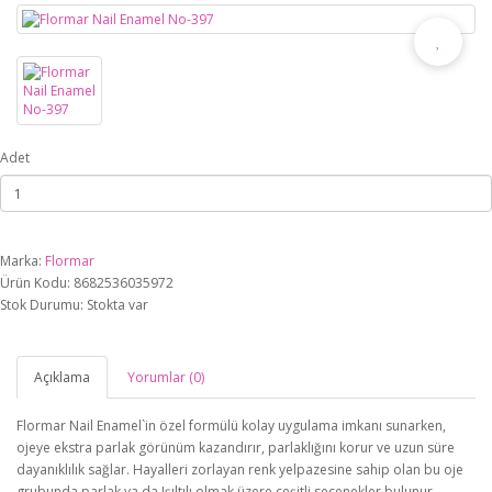
Adet
Marka:
Flormar
Ürün Kodu: 8682536035972
Stok Durumu: Stokta var
Açıklama
Yorumlar (0)
Flormar Nail Enamel`in özel formülü kolay uygulama imkanı sunarken,
ojeye ekstra parlak görünüm kazandırır, parlaklığını korur ve uzun süre
dayanıklılık sağlar. Hayalleri zorlayan renk yelpazesine sahip olan bu oje
grubunda parlak ya da Işıltılı olmak üzere çeşitli seçenekler bulunur.