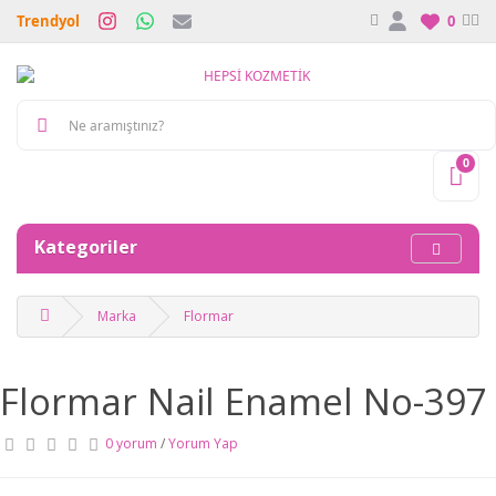
Trendyol
0
0
Kategoriler
Marka
Flormar
Flormar Nail Enamel No-397
0 yorum
/
Yorum Yap