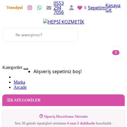
0553
Kasaya
294
Sepetim
Trendyol
0
Git
7056
0
Kategoriler
Alışveriş sepetiniz boş!
Marka
Arcade
KATEGORİLER
⏱ Sipariş Hazırlama Süremiz
Son 30 günde siparişleri ortalama
4 saat 5 dakikada
hazırladık.