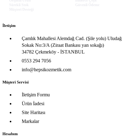
Orijinal Ürün
Binlerce Çeşit
Sürekli Stok
Güvenli Ödeme
Müşteri Desteği
İletişim
Çamlık Mahallesi Alemdağ Cad. (Şile yolu) Uludağ
Sokak No:3/A (Ziraat Bankası yan sokağı)
34782 Çekmeköy - İSTANBUL
0553 294 7056
info@hepsikozmetik.com
Müşteri Servisi
İletişim Formu
Ürün İadesi
Site Haritası
Markalar
Hesabım