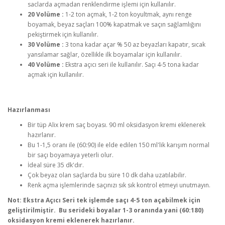
saclarda açmadan renklendirme işlemi için kullanılır.
20 Volüme :
1-2 ton açmak, 1-2 ton koyultmak, aynı renge
boyamak, beyaz saçları 100% kapatmak ve saçın sağlamlığını
pekiştirmek için kullanılır.
30 Volüme :
3 tona kadar açar % 50 az beyazları kapatır, sıcak
yansılamar sağlar, özellikle ilk boyamalar için kullanılır.
40 Volüme :
Ekstra açıcı seri ile kullanılır. Saçı 4-5 tona kadar
açmak için kullanılır.
Hazırlanması
Bir tüp Alix krem saç boyası. 90 ml oksidasyon kremi eklenerek
hazırlanır.
Bu 1-1,5 oranı ile (60:90) ile elde edilen 150 ml'lik karışım normal
bir saçı boyamaya yeterli olur.
İdeal süre 35 dk'dır.
Çok beyaz olan saçlarda bu süre 10 dk daha uzatılabilir.
Renk açma işlemlerinde saçınızı sık sık kontrol etmeyi unutmayın.
Not: Ekstra Açıcı Seri tek işlemde saçı 4-5 ton açabilmek için
geliştirilmiştir. Bu serideki boyalar 1-3 oranında yani (60:180)
oksidasyon kremi eklenerek hazırlanır.