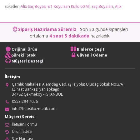
Etiketler:
Alix Saç Boyası 8.1 Koyu Sarı Küllü 60 Ml
,
Saç Boyaları
,
Alix
⏱ Sipariş Hazırlama Süremiz
Son 30 günde siparişleri
ortalama
4 saat 5 dakikada
hazırladık.
Orijinal Ürün
Binlerce Çeşit
Sürekli Stok
Güvenli Ödeme
Müşteri Desteği
İletişim
Çamlık Mahallesi Alemdağ Cad. (Şile yolu) Uludağ Sokak No:3/A
(Ziraat Bankası yan sokağı)
34782 Çekmeköy - İSTANBUL
0553 294 7056
info@hepsikozmetik.com
Müşteri Servisi
İletişim Formu
Ürün İadesi
Site Haritası