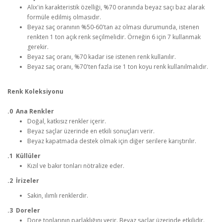
Alix'in karakteristik özelliği, %70 oranında beyaz saçı baz alarak
formüle edilmiş olmasıdır.
Beyaz saç oranının %50-60'tan az olması durumunda, istenen
renkten 1 ton açık renk seçilmelidir. Örneğin 6 için 7 kullanmak
gerekir.
Beyaz saç oranı, %70 kadar ise istenen renk kullanılır.
Beyaz saç oranı, %70'ten fazla ise 1 ton koyu renk kullanılmalıdır.
Renk Koleksiyonu
.0 Ana Renkler
Doğal, katkısız renkler içerir.
Beyaz saçlar üzerinde en etkili sonuçları verir.
Beyaz kapatmada destek olmak için diğer serilere karıştırılır.
.1 Küllüler
Kızıl ve bakır tonları nötralize eder.
.2 İrizeler
Sakin, ılımlı renklerdir.
.3 Doreler
Dore tonlarının parlaklığını verir. Beyaz saçlar üzerinde etkilidir.