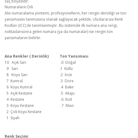
saç boyasıdır.
Numaraların Dili
Alix numaralama yöntemi, profesyonellerin, her rengin derinliği ve ton
yansımasını tanımasına olanak sağlayacak şekilde, Uluslararası Renk
Kodları (ICC) ile tanımlanmıştır. Bu sistemde ilk numara ana rengi,
noktadansonra gelen numara (ya da numaralar) ise rengin ton
yansımalarını belirtir.
Ana Renkler ( Derinlik) Ton Yansıması
10 Açık Sarı .0 Doğal
9 Sarı .1 Küllü
8 Koyu Sarı .2 İrize
7 Kumral .3 Dore
6 Koyu Kumral .4 Bakır
5 Açık Kestane .5 Akaju
4 Kestane .6 Kızıl
3 Koyu Kestane .7 Mavi
2 Çok Koyu Kestane
1 Siyah
Renk Seçimi