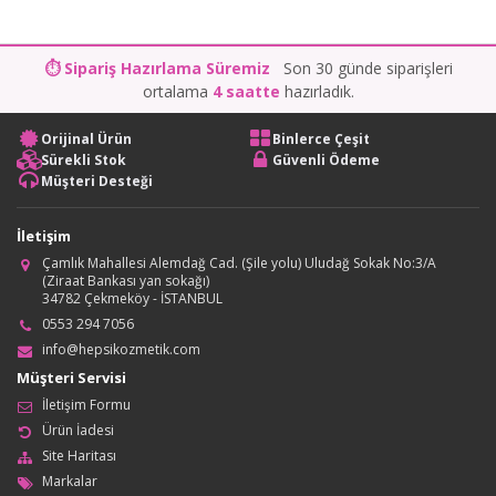
⏱ Sipariş Hazırlama Süremiz
Son 30 günde siparişleri
ortalama
4 saatte
hazırladık.
Orijinal Ürün
Binlerce Çeşit
Sürekli Stok
Güvenli Ödeme
Müşteri Desteği
İletişim
Çamlık Mahallesi Alemdağ Cad. (Şile yolu) Uludağ Sokak No:3/A
(Ziraat Bankası yan sokağı)
34782 Çekmeköy - İSTANBUL
0553 294 7056
info@hepsikozmetik.com
Müşteri Servisi
İletişim Formu
Ürün İadesi
Site Haritası
Markalar