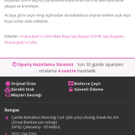
Boyadan sonra saçınızı şampuanla köpürterek duru su akıncaya kadar
yıkayın ve kremleyin.
Arzuya göre saçın rengi açılmadan da kullanılırsa orijinal renkten açık veya
koyu tonlar elde edilebilir.
Etiketler:
Acacia Jean's Color Mavi Rüya Saç Boyası 250 Ml
,
Saç Boyaları
,
Acacia Jean's Color
⏱ Sipariş Hazırlama Süremiz
Son 30 günde siparişleri
ortalama
4 saatte
hazırladık.
Orijinal Ürün
Binlerce Çeşit
Sürekli Stok
Güvenli Ödeme
Müşteri Desteği
İletişim
Çamlık Mahallesi Alemdağ Cad. (Şile yolu) Uludağ Sokak No:3/A
(Ziraat Bankası yan sokağı)
34782 Çekmeköy - İSTANBUL
0553 294 7056