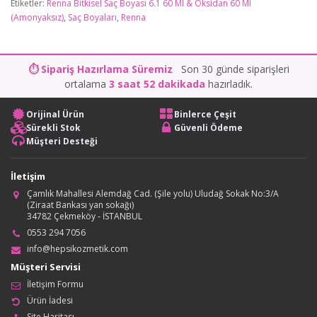
Etiketler:
Renna Bitkisel Saç Boyası 6.1 60 Ml & Oksidan 60 Ml
(Amonyaksız)
,
Saç Boyaları
,
Renna
⏱ Sipariş Hazırlama Süremiz
Son 30 günde siparişleri
ortalama
3 saat 52 dakikada
hazırladık.
Orijinal Ürün
Binlerce Çeşit
Sürekli Stok
Güvenli Ödeme
Müşteri Desteği
İletişim
Çamlık Mahallesi Alemdağ Cad. (Şile yolu) Uludağ Sokak No:3/A
(Ziraat Bankası yan sokağı)
34782 Çekmeköy - İSTANBUL
0553 294 7056
info@hepsikozmetik.com
Müşteri Servisi
İletişim Formu
Ürün İadesi
Site Haritası