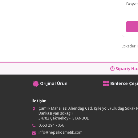
Boyası
Ml
Etiketler:
⏱ Sipariş Ha
Orijinal Ürün
Binlerce Çeş
İletişim
Çamlık Mahallesi Alemdağ Cad. (Şile yolu) Uludağ Sokak N
Bankası yan sokağı)
34782 Çekmeköy - İSTANBUL
0553 294 7056
info@hepsikozmetik.com