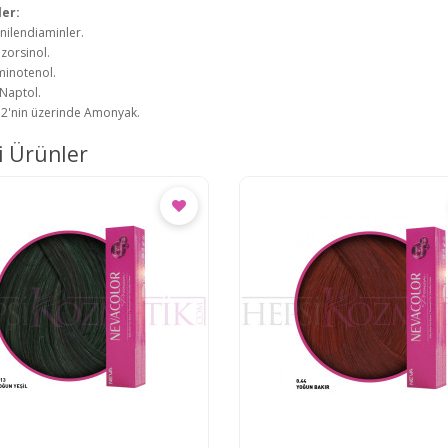
ler:
nilendiaminler.
zorsinol.
inotenol.
Naptol.
2'nin üzerinde Amonyak.
li Ürünler