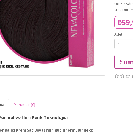
Ürün Kodu
Stok Durum
₺59,
Adet
Hem
ama
Yorumlar (0)
ormül ve İleri Renk Teknolojisi
r Kalıcı Krem Saç Boyası'nın güçlü formülündeki: