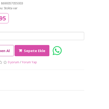
: 8690057055003
u: Stokta var
95
en Al
Sepete Ekle
0 yorum
/
Yorum Yap