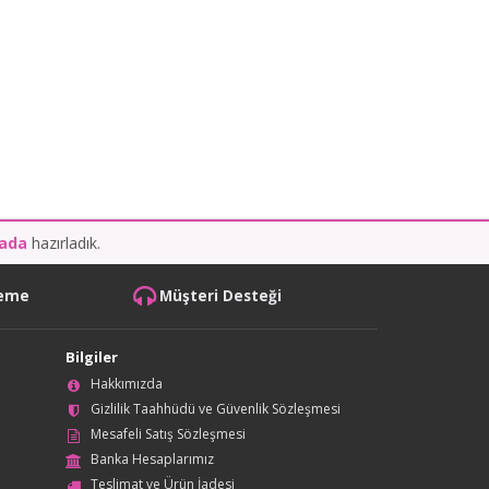
kada
hazırladık.
deme
Müşteri Desteği
Bilgiler
Hakkımızda
Gizlilik Taahhüdü ve Güvenlik Sözleşmesi
Mesafeli Satış Sözleşmesi
Banka Hesaplarımız
Teslimat ve Ürün İadesi