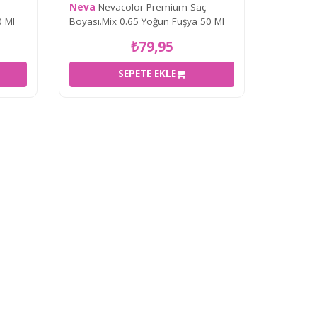
Neva
Nevacolor Premium Saç
0 Ml
Boyası.Mix 0.65 Yoğun Fuşya 50 Ml
₺79,95
SEPETE EKLE