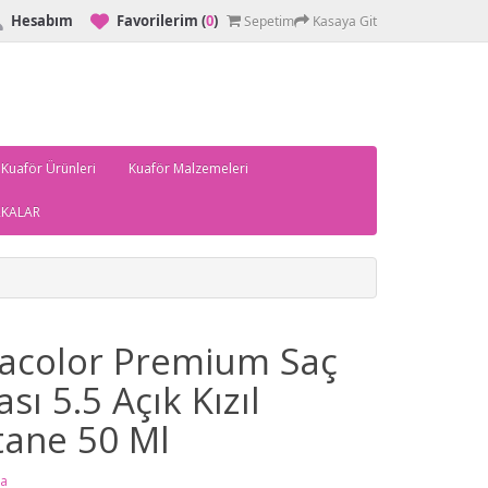
Hesabım
Favorilerim
(
0
)
Sepetim
Kasaya Git
 Kuaför Ürünleri
Kuaför Malzemeleri
KALAR
acolor Premium Saç
sı 5.5 Açık Kızıl
tane 50 Ml
a