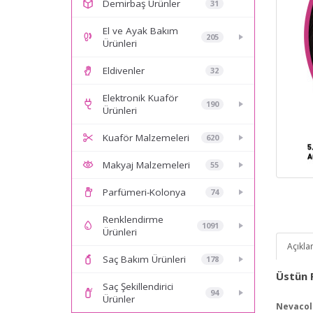
Demirbaş Ürünler
31
El ve Ayak Bakım
205
Ürünleri
Eldivenler
32
Elektronik Kuaför
190
Ürünleri
Kuaför Malzemeleri
620
Makyaj Malzemeleri
55
Parfümeri-Kolonya
74
Renklendirme
1091
Ürünleri
Açıkl
Saç Bakım Ürünleri
178
Üstün F
Saç Şekillendirici
94
Ürünler
Nevacolo