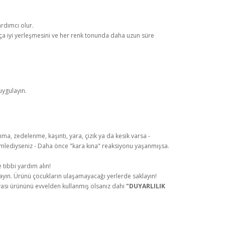
rdımcı olur.
ça iyi yerleşmesini ve her renk tonunda daha uzun süre
uygulayın.
ma, zedelenme, kaşıntı, yara, çizik ya da kesik varsa -
mlediyseniz - Daha önce "kara kına" reaksiyonu yaşanmışsa.
tıbbi yardım alın!
ulayın. Ürünü çocukların ulaşamayacağı yerlerde saklayın!
ası ürününü evvelden kullanmış olsanız dahi
"DUYARLILIK