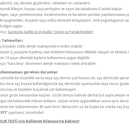
sabolol, saç derisini güçlendirir, rahatlatır ve canlandırır.
tyonik Bileşim, boyayı saça yerleştirir ve saçın üst tabakasını (Cutide) kaplar.
lajen, saçın yenilenmesine, beslenmesine ve keratinin yeniden yapılanmasına ya
kropigmentler, boyanın saça nüfuz etmesini kolaylaştırır, renk yoğunluğunun sa
lıcılığını sağlar.
nuç:
Saçınızda Sağlık ve Doğallık; Yoğun ve Parlak Renkler!
 Talimatları:
ç boyaları ciddi alerjik reaksiyonlara neden olabilir.
tunun iç yüzeyine basılmış olan Kullanım Kılavuzunu dikkatle okuyun ve eksiksiz 
ün 16 yaşın altındaki kişilerin kullanımına uygun değildir.
çici "kara kına" dövmeleri alerjik reaksiyon riskini artırabilir.
ullanmaması gereken durumlar:
zünüzde bir kızarıklık varsa veya saç deriniz çok hassas ise; saç derinizde yıpran
ha önce saç boyası kullandığınızda saç derinizde uyumsuzluk veya sorun gözle
ünü kaş ve kirpikleri boyamak için kullanmayın!
ünün gözle temasından kaçının. Gözle teması halinde derhal bol suyla yıkayın ve 
gun tek kullanımlık eldiven kullanın. Saçları ürünü uyguladıktan sonra iyice dur
ünün her kullanımından 48 saat önce, Nevacolor ya da başka bir marka saç boy
STİ”
yapmanız zorunludur!
LIK TESTİ için Kullanım Kılavuzu'na bakınız!