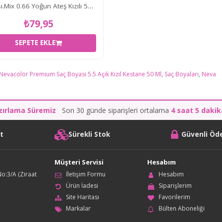
.Mix 0.66 Yoğun Ateş Kızılı 50
₺79,95
SEPETE EKLE
Nevacolor Premium Saç Boyası 5.5 Açık Kızıl Kestane 50 Ml
,
Saç Boyaları
,
Neva
zırlama Süremiz
Son 30 günde siparişleri ortalama
4 saat 5 daki
it
Sürekli Stok
Güvenli Ö
Müşteri Servisi
Hesabım
o:3/A (Ziraat
İletişim Formu
Hesabım
Ürün İadesi
Siparişlerim
Site Haritası
Favorilerim
Markalar
Bülten Aboneliği