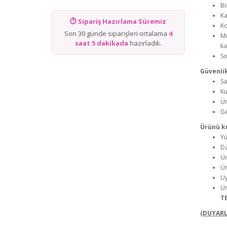
Bi
Ka
⏱ Sipariş Hazırlama Süremiz
Ko
Son 30 günde siparişleri ortalama
4
Mi
saat 5 dakikada
hazırladık.
ka
So
GüvenIik
Sa
Ku
Ür
Ge
Ürünü k
Yü
Da
Ür
Ür
Uy
Ür
TE
(DUYARLI