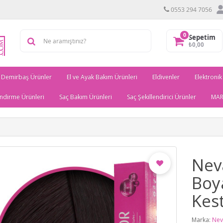
0553 294 7056
0
Sepetim
₺0,00
Demirbaş Ürünler
El ve Ayak Bakım Ürünleri
Eldivenler
Elektronik
ndirme Ürünleri
Saç Bakım Ürünleri
Saç Şekillendirici Ürünler
MAR
Nev
Boya
Kes
Marka:
Nev