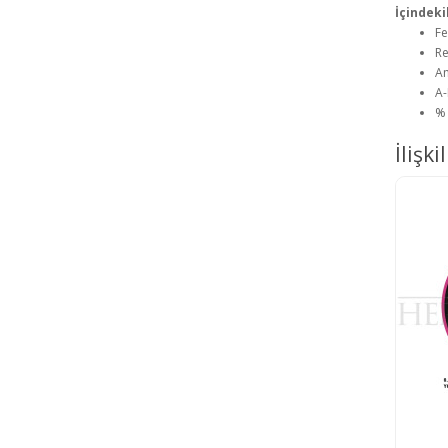
İçindeki
Fe
Re
Am
A-
% 
İlişki