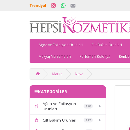
Trendyol
Ağda ve Epilasyon Ürünleri
Cilt Bakım Ürünleri
Makyaj Malzemeleri
Parfümeri-Kolonya
Renkle
Marka
Neva
KATEGORİLER
Ağda ve Epilasyon
120
Ürünleri
Cilt Bakım Ürünleri
142