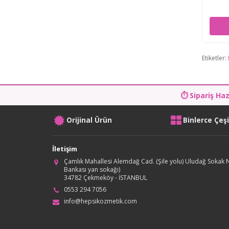
Etiketler:
⏱ Sipariş Ha
Orijinal Ürün
Binlerce Çeş
İletişim
Çamlık Mahallesi Alemdağ Cad. (Şile yolu) Uludağ Sokak N
Bankası yan sokağı)
34782 Çekmeköy - İSTANBUL
0553 294 7056
info@hepsikozmetik.com