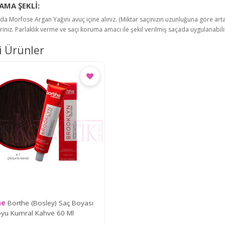
MA ŞEKLİ:
da Morfose Argan Yağını avuç içine alınız. (Miktar saçınızın uzunluğuna göre artabi
iriniz. Parlaklık verme ve saçı koruma amacı ile şekil verilmiş saçada uygulanabili
li Ürünler
he
Borthe (Bosley) Saç Boyası
oyu Kumral Kahve 60 Ml