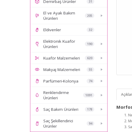
Demirbaş Ürünler
31
El ve Ayak Bakım
205
Ürünleri
Eldivenler
32
Elektronik Kuaför
190
Ürünleri
Kuaför Malzemeleri
620
Makyaj Malzemeleri
55
Parfümeri-Kolonya
74
Renklendirme
Açıkl
1091
Ürünleri
Morfos
Saç Bakım Ürünleri
178
Ne
Saç Şekillendirici
Mo
94
Ürünler
Sa