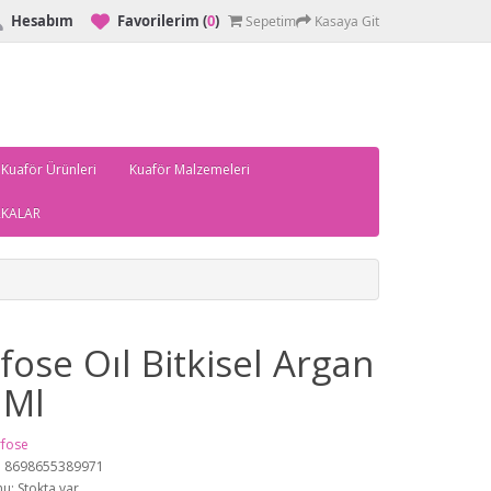
Hesabım
Favorilerim
(
0
)
Sepetim
Kasaya Git
 Kuaför Ürünleri
Kuaför Malzemeleri
KALAR
ose Oıl Bitkisel Argan
 Ml
fose
: 8698655389971
u: Stokta var