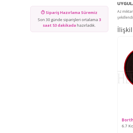
UYGULA
Az miktar
⏱ Sipariş Hazırlama Süremiz
şekillend
Son 30 günde siparişleri ortalama
3
saat 53 dakikada
hazırladık.
İlişki
Bort
6.7 K