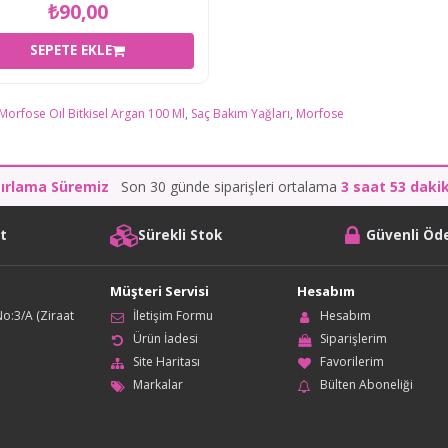
₺90,00
SEPETE EKLE
Morfose Oıl Bitkisel Argan 100 Ml
,
Saç Bakım Yağları
,
Morfose
zırlama Süremiz
Son 30 günde siparişleri ortalama
3 saat 53 daki
it
Sürekli Stok
Güvenli Ö
Müşteri Servisi
Hesabım
o:3/A (Ziraat
İletişim Formu
Hesabım
Ürün İadesi
Siparişlerim
Site Haritası
Favorilerim
Markalar
Bülten Aboneliği