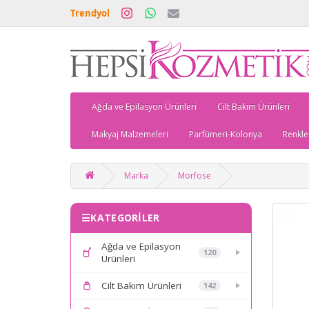
Trendyol
Ağda ve Epilasyon Ürünleri
Cilt Bakım Ürünleri
Makyaj Malzemeleri
Parfümeri-Kolonya
Renkle
Marka
Morfose
KATEGORİLER
Ağda ve Epilasyon
120
Ürünleri
Cilt Bakım Ürünleri
142