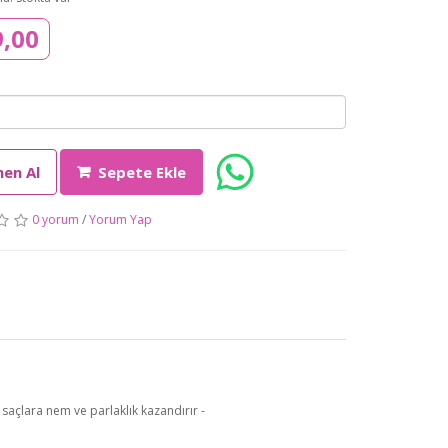
9,00
en Al
Sepete Ekle
0 yorum
/
Yorum Yap
saçlara nem ve parlaklık kazandırır -