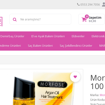
0553 294 7056
0
Sepetim
₺0,00
Demirbaş Ürünler
El ve Ayak Bakım Ürünleri
Eldivenler
Elektronik
ndirme Ürünleri
Saç Bakım Ürünleri
Saç Şekillendirici Ürünler
MAR
Morf
100
Marka:
Mor
Ürün Kodu
Stok Durum