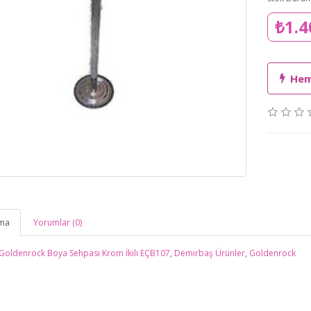
₺1.4
Hem
ama
Yorumlar (0)
Goldenrock Boya Sehpası Krom İkili EÇB107
,
Demirbaş Ürünler
,
Goldenrock