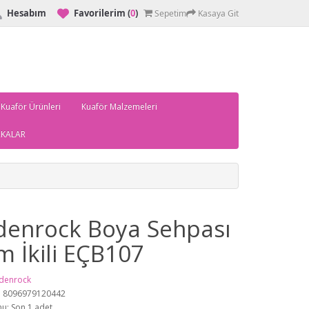
Hesabım
Favorilerim
(
0
)
Sepetim
Kasaya Git
 Kuaför Ürünleri
Kuaför Malzemeleri
KALAR
denrock Boya Sehpası
m İkili EÇB107
denrock
: 8096979120442
u: Son 1 adet