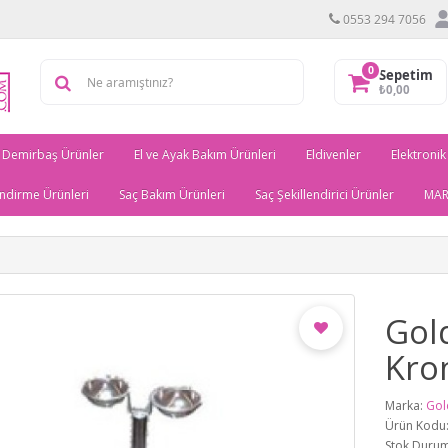
0553 294 7056
0
Sepetim
₺0,00
Demirbaş Ürünler
El ve Ayak Bakım Ürünleri
Eldivenler
Elektronik
ndirme Ürünleri
Saç Bakım Ürünleri
Saç Şekillendirici Ürünler
MAR
Gol
Kro
Marka:
Gol
Ürün Kodu
Stok Durum