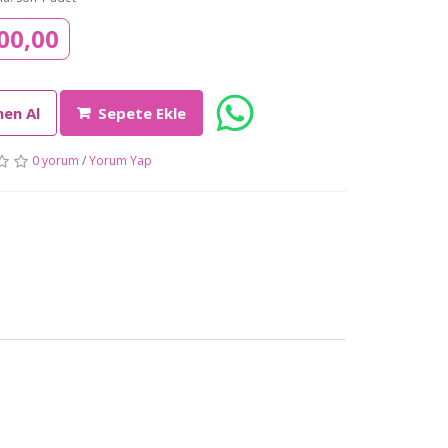
00,00
en Al
Sepete Ekle
0 yorum
/
Yorum Yap