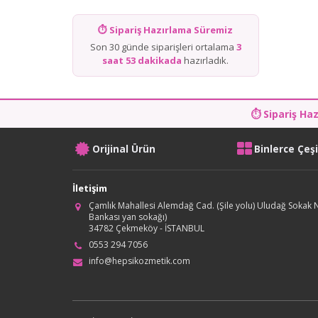
⏱ Sipariş Hazırlama Süremiz
Son 30 günde siparişleri ortalama
3
saat 53 dakikada
hazırladık.
⏱ Sipariş Ha
Orijinal Ürün
Binlerce Çeş
İletişim
Çamlık Mahallesi Alemdağ Cad. (Şile yolu) Uludağ Sokak N
Bankası yan sokağı)
34782 Çekmeköy - İSTANBUL
0553 294 7056
info@hepsikozmetik.com