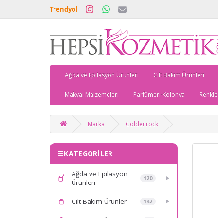
Trendyol
Ağda ve Epilasyon Ürünleri
Cilt Bakım Ürünleri
Makyaj Malzemeleri
Parfümeri-Kolonya
Renkle
Marka
Goldenrock
KATEGORİLER
Ağda ve Epilasyon
120
Ürünleri
Cilt Bakım Ürünleri
142