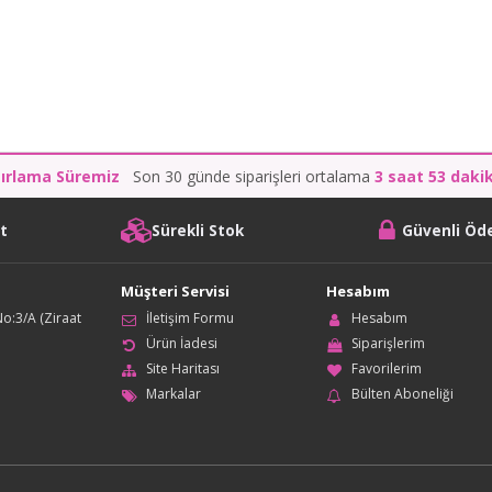
zırlama Süremiz
Son 30 günde siparişleri ortalama
3 saat 53 daki
it
Sürekli Stok
Güvenli Ö
Müşteri Servisi
Hesabım
o:3/A (Ziraat
İletişim Formu
Hesabım
Ürün İadesi
Siparişlerim
Site Haritası
Favorilerim
Markalar
Bülten Aboneliği