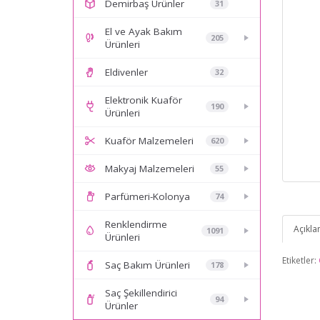
Demirbaş Ürünler
31
El ve Ayak Bakım
205
Ürünleri
Eldivenler
32
Elektronik Kuaför
190
Ürünleri
Kuaför Malzemeleri
620
Makyaj Malzemeleri
55
Parfümeri-Kolonya
74
Renklendirme
Açıkl
1091
Ürünleri
Etiketler:
Saç Bakım Ürünleri
178
Saç Şekillendirici
94
Ürünler