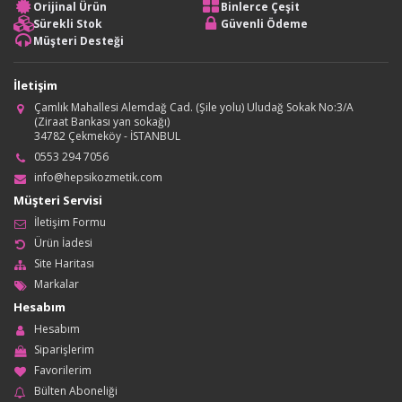
Orijinal Ürün
Binlerce Çeşit
Sürekli Stok
Güvenli Ödeme
Müşteri Desteği
İletişim
Çamlık Mahallesi Alemdağ Cad. (Şile yolu) Uludağ Sokak No:3/A
(Ziraat Bankası yan sokağı)
34782 Çekmeköy - İSTANBUL
0553 294 7056
info@hepsikozmetik.com
Müşteri Servisi
İletişim Formu
Ürün İadesi
Site Haritası
Markalar
Hesabım
Hesabım
Siparişlerim
Favorilerim
Bülten Aboneliği