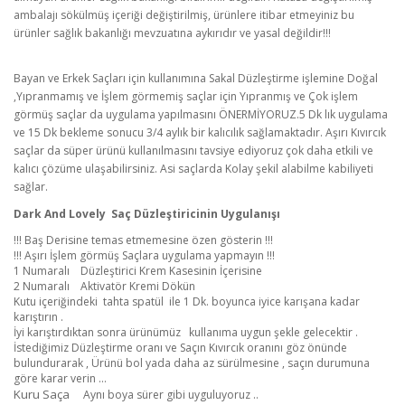
ambalajı sökülmüş içeriği değiştirilmiş, ürünlere itibar etmeyiniz bu
ürünler sağlık bakanlığı mevzuatına aykırıdır ve yasal değildir!!!
Bayan ve Erkek Saçları için kullanımına Sakal Düzleştirme işlemine Doğal
,Yıpranmamış ve İşlem görmemiş saçlar için Yıpranmış ve Çok işlem
görmüş saçlar da uygulama yapılmasını ÖNERMİYORUZ.5 Dk lık uygulama
ve 15 Dk bekleme sonucu 3/4 aylık bir kalıcılık sağlamaktadır. Aşırı Kıvırcık
saçlar da süper ürünü kullanılmasını tavsiye ediyoruz çok daha etkili ve
kalıcı çözüme ulaşabilirsiniz. Asi saçlarda Kolay şekil alabilme kabiliyeti
sağlar.
Dark And Lovely Saç Düzleştiricinin Uygulanışı
!!! Baş Derisine temas etmemesine özen gösterin !!!
!!! Aşırı İşlem görmüş Saçlara uygulama yapmayın !!!
1 Numaralı
Düzleştirici Krem Kasesinin İçerisine
2 Numaralı
Aktivatör Kremi Dökün
Kutu içeriğindeki
tahta spatül ile
1 Dk. boyunca iyice karışana kadar
karıştırın .
İyi karıştırdıktan sonra ürünümüz
kullanıma uygun şekle gelecektir .
İstediğimiz Düzleştirme oranı ve Saçın Kıvırcık oranını göz önünde
bulundurarak , Ürünü bol yada daha az sürülmesine , saçın durumuna
göre karar verin ...
Kuru Saça
Aynı boya sürer gibi uyguluyoruz ..