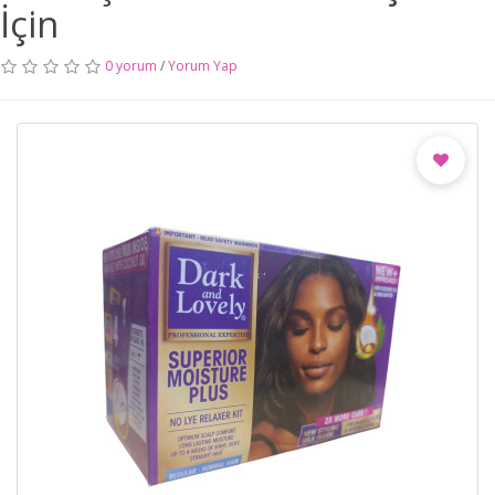
İçin
0 yorum
/
Yorum Yap