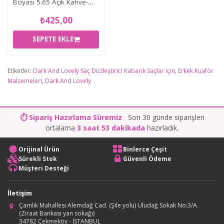
Boyası 5.65 Açık Kahve-
Çikolata Altın 60 Ml
₺425,00
SEPETE EKLE
Etiketler:
Dark And Lovely Saç Düzleştirici Kabarık Saçlar İçin
,
Erkek Kuaför
Malzemeleri
,
Dark And Lovely
⏱ Sipariş Hazırlama Süremiz
Son 30 günde siparişleri
ortalama
3 saat 53 dakikada
hazırladık.
Orijinal Ürün
Binlerce Çeşit
Sürekli Stok
Güvenli Ödeme
Müşteri Desteği
İletişim
Çamlık Mahallesi Alemdağ Cad. (Şile yolu) Uludağ Sokak No:3/A
(Ziraat Bankası yan sokağı)
34782 Çekmeköy - İSTANBUL